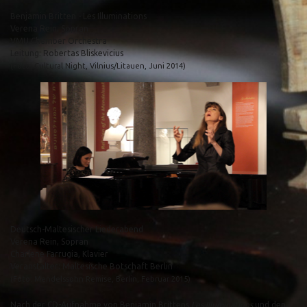
Benjamin Britten - Les Illuminations
Verena Rein, Sopran
VMU Chamber Orchestra
Leitung: Robertas Bliskevicius
(Foto: Cultural Night, Vilnius/Litauen, Juni 2014)
Deutsch-Maltesischer Liederabend
Verena Rein, Sopran
Charlene Farrugia, Klavier
Veranstalter: Maltesische Botschaft Berlin
(Foto: Mendelssohn Remise, Berlin, Februar 2015)
Nach der CD-Aufnahme von Benjamin Brittens
Les Illuminations
und den