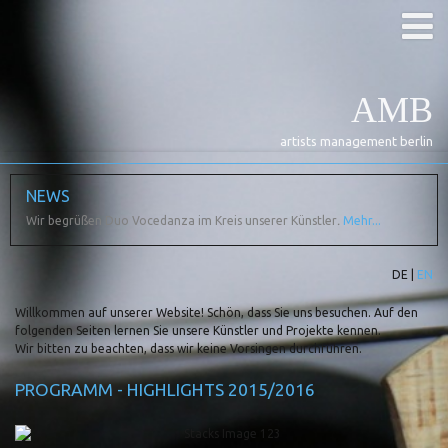
AMB
artists management berlin
NEWS
Wir begrüßen Duo Vocedanza im Kreis unserer Künstler
.
Mehr...
DE |
EN
Willkommen auf unserer Website! Schön, dass Sie uns besuchen. Auf den
folgenden Seiten lernen Sie unsere Künstler und Projekte kennen.
Wir bitten zu beachten, dass wir keine Vorsingen durchführen.
PROGRAMM - HIGHLIGHTS 2015/2016